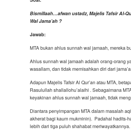
Bismillaah…afwan ustadz, Majelis Tafsir Al-Q
Wal Jama’ah ?
Jawab:
MTA bukan ahlus sunnah wal jamaah, mereka bu
Ahlus sunnah wal jamaah adalah orang-orang ya
wasallam, dan tidak memisahkan diri dari jama’a
Adapun Majelis Tafsir Al Qur’an atau MTA, bet
Rasulullah shallallohu’alaihi . Sebagaimana 
keyakinan ahlus sunnah wal jamaah, tidak mengi
Diantara penyimpangan MTA dalam masalah aqi
akherat bagi kaum mukminin). Padahal hadits-had
lebih dari tiga puluh shahabat meriwayatkannya.