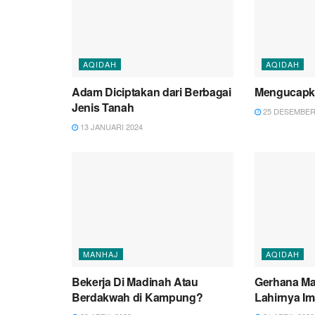
AQIDAH
AQIDAH
Adam Diciptakan dari Berbagai
Mengucapka
Jenis Tanah
25 DESEMBER
13 JANUARI 2024
MANHAJ
AQIDAH
Bekerja Di Madinah Atau
Gerhana Ma
Berdakwah di Kampung?
Lahirnya I