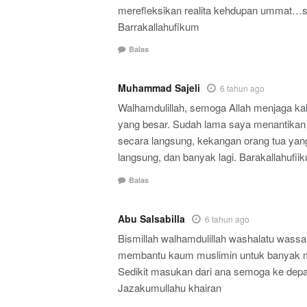
merefleksikan realita kehdupan ummat…
Barrakallahufikum
Balas
Muhammad Sajeli
6 tahun ago
Walhamdulillah, semoga Allah menjaga kal
yang besar. Sudah lama saya menantikan
secara langsung, kekangan orang tua yang
langsung, dan banyak lagi. Barakallahufii
Balas
Abu Salsabilla
6 tahun ago
Bismillah walhamdulillah washalatu wass
membantu kaum muslimin untuk banyak 
Sedikit masukan dari ana semoga ke depa
Jazakumullahu khairan