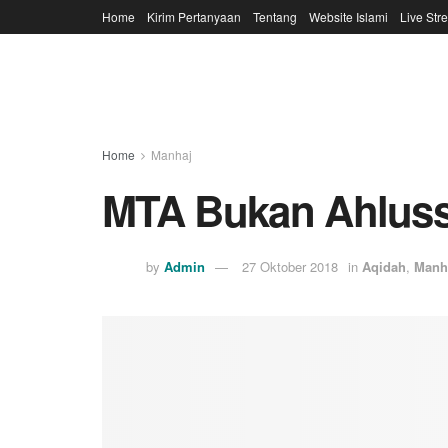
Home
Kirim Pertanyaan
Tentang
Website Islami
Live Str
Home
Manhaj
MTA Bukan Ahlus
by
Admin
27 Oktober 2018
in
Aqidah
,
Manh