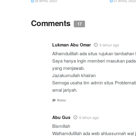
29 APRIL 2023
21 APRIL 2023
Comments
17
Lukman Abu Omar
6 tahun ago
Alhamdulillah ada situs rujukan tambahan
Saya hanya ingin memberi masukan pada t
yang menjawab.
Jazakumullah khairan
Semoga usaha tim admin situs Problemati
amal jariyah.
Balas
Abu Gus
6 tahun ago
Bismillah
Walhamdulillah ada web ahlussunnah wal 