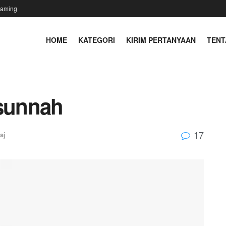
eaming
HOME
KATEGORI
KIRIM PERTANYAAN
TEN
sunnah
17
aj