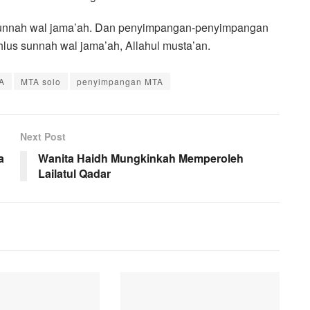
s sunnah wal jama’ah. Dan penyimpangan-penyimpangan
hlus sunnah wal jama’ah, Allahul musta’an.
A
MTA solo
penyimpangan MTA
Next Post
a
Wanita Haidh Mungkinkah Memperoleh
Lailatul Qadar