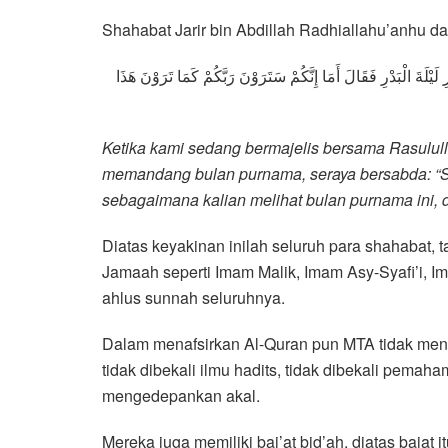
Shahabat Jarir bin Abdillah Radhiallahu’anhu da
َيْلَةَ الْبَدْرِ فَقَالَ أَمَا إِنَّكُمْ سَتَرَوْنَ رَبَّكُمْ كَمَا تَرَوْنَ هَذَا
Ketika kami sedang bermajelis bersama Rasulullah
memandang bulan purnama, seraya bersabda: “S
sebagaimana kalian melihat bulan purnama ini, d
Diatas keyakinan inilah seluruh para shahabat, t
Jamaah seperti Imam Malik, Imam Asy-Syafi’i, I
ahlus sunnah seluruhnya.
Dalam menafsirkan Al-Quran pun MTA tidak men
tidak dibekali ilmu hadits, tidak dibekali pemah
mengedepankan akal.
Mereka juga memiliki bai’at bid’ah, diatas baia