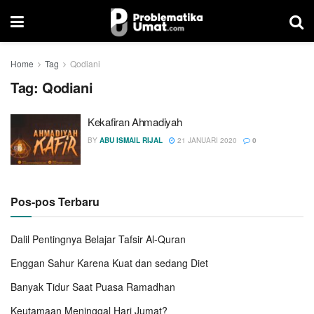
Home
Tag
Qodiani
Tag:
Qodiani
Kekafiran Ahmadiyah
BY
ABU ISMAIL RIJAL
21 JANUARI 2020
0
Pos-pos Terbaru
Dalil Pentingnya Belajar Tafsir Al-Quran
Enggan Sahur Karena Kuat dan sedang Diet
Banyak Tidur Saat Puasa Ramadhan
Keutamaan Meninggal Hari Jumat?